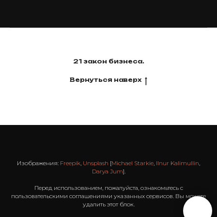
21 закон бизнеса.
Вернуться наверх
Изображения:
Freepik
,
Unsplash
[
Michael Starkie
,
Ilnur Kalimullin
,
Darya Jum
].
Перед использованием, пожалуйста, ознакомьтесь с
пользовательскими соглашениями указанных сервисов. Вы можете
удалить этот блок.