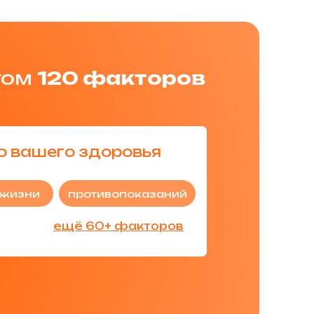
том
120 факторов
ю вашего здоровья
 жизни
противопоказаний
ещё 60+ факторов