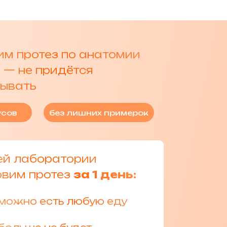
им протез по анатомии
 — не придётся
ывать
усов
без лишних примерок
ей лаборатории
овим протез
за 1 день:
можно есть любую еду