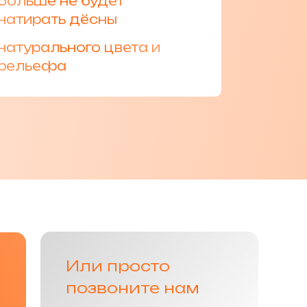
больше не будет
натирать дёсны
натурального цвета и
рельефа
Или просто
позвоните нам