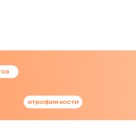
тоз
атрофия кости