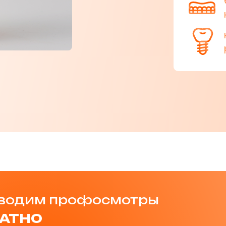
оводим профосмотры
АТНО