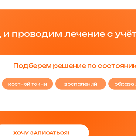
 и проводим лечение с учё
Подберем решение по состояни
костной такни
воспалений
образа
ХОЧУ ЗАПИСАТЬСЯ!