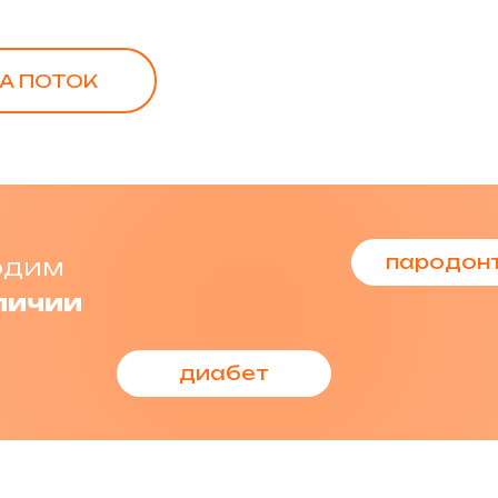
НА ПОТОК
пародон
одим
личии
диабет