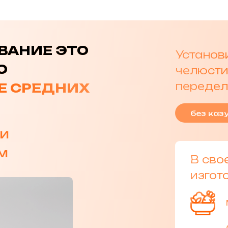
ВАНИЕ ЭТО
Установ
О
челюсти
передел
 СРЕДНИХ
без каз
 и
м
В сво
изгот