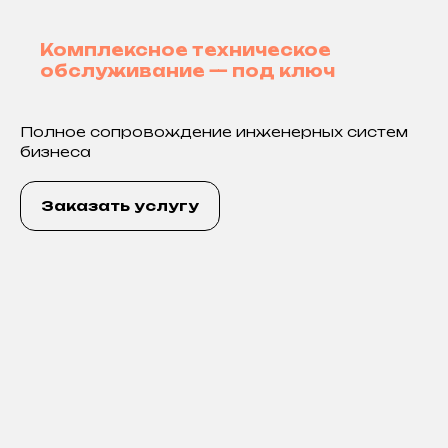
+7 777 777 7777
Комплексное техническое
обслуживание — под ключ
График 9:00 до 20:00
Суббота выходной
Полное сопровождение инженерных систем
бизнеса
Lorem ipsum dolor sit amet,
Заказать услугу
Проложить маршрут 2GIS