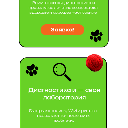
Внимательная диагностика и
правильное лечение возвращают
здоровье и хорошее настроение.
Заявка!
Диагностика и — своя
лаборатория
Быстрые анализы, УЗИ и рентген
позволяют точно выявить
проблему.