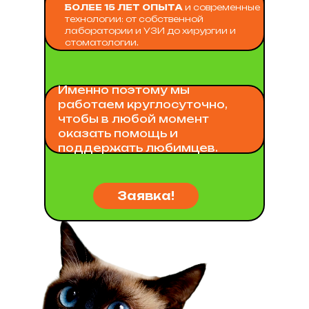
БОЛЕЕ 15 ЛЕТ ОПЫТА
и современные
технологии: от собственной
лаборатории и УЗИ до хирургии и
стоматологии.
Именно поэтому мы
работаем круглосуточно,
чтобы в любой момент
оказать помощь и
поддержать любимцев.
Заявка!