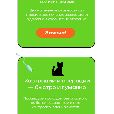
другими недугами.
Внимательная диагностика и
правильное лечение возвращают
здоровье и хорошее настроение.
Заявка!
Кастрации и операции
— быстро и гуманно
Процедуры проходят безопасно, с
заботой о животном и под
контролем специалистов.