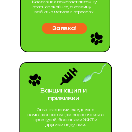
Кастрация помогает питомцу
стать спокойнее, а хозяину —
забыть о метках и стрессах.
Заявка!
Вакцинация и
прививки
Опытные врачи ежедневно
помогают питомцам справляться с
простудой, болезнями ЖКТ и
другими недугами.