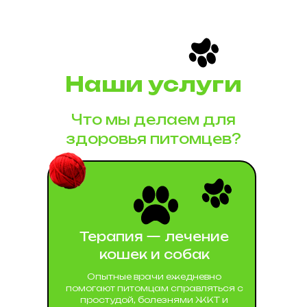
Наши услуги
Что мы делаем для
здоровья питомцев?
Терапия — лечение
кошек и собак
Опытные врачи ежедневно
помогают питомцам справляться с
простудой, болезнями ЖКТ и