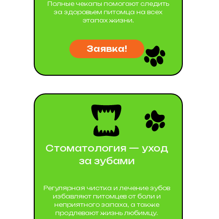
Полные чекапы помогают следить
за здоровьем питомца на всех
этапах жизни.
Заявка!
Стоматология — уход
за зубами
Регулярная чистка и лечение зубов
избавляют питомцев от боли и
неприятного запаха, а также
продлевают жизнь любимцу.