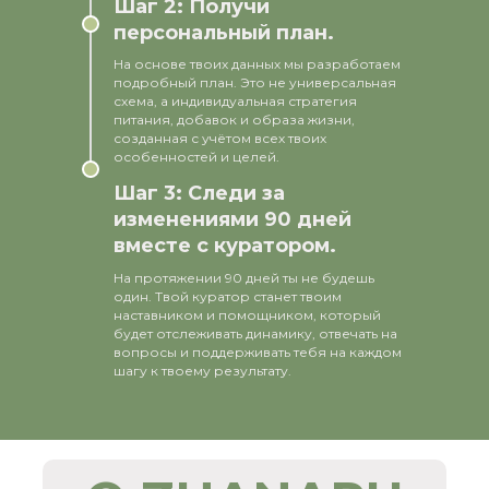
Шаг 2: Получи
персональный план.
На основе твоих данных мы разработаем
подробный план. Это не универсальная
схема, а индивидуальная стратегия
питания, добавок и образа жизни,
созданная с учётом всех твоих
особенностей и целей.
Шаг 3: Следи за
изменениями 90 дней
вместе с куратором.
На протяжении 90 дней ты не будешь
один. Твой куратор станет твоим
наставником и помощником, который
будет отслеживать динамику, отвечать на
вопросы и поддерживать тебя на каждом
шагу к твоему результату.