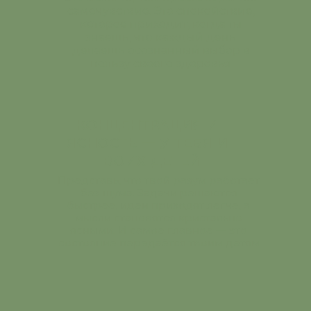
самочувствие. Это спокойствие,
которое приходит, когда ты
знаешь, что каждый день
делаешь осознанный выбор в
пользу своего здоровья
КОНЦЕНТРАЦИЯ И
ЯСНОСТЬ — У ТЕБЯ И
ТВОИХ ДЕТЕЙ
Представь, что твой разум работает
без шума. Задачи решаются
быстрее, идеи приходят легче, а
мысли становятся кристально
ясными. И самое главное — это
состояние передаётся твоим детям