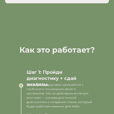
Как это работает?
Шаг 1: Пройди
диагностику + сдай
анализы.
Твой путь к здоровью начинается с
глубокого понимания своего
организма. Мы не действуем вслепую:
этот этап — основа для точной
диагностики и создания плана, который
будет работать именно для тебя.